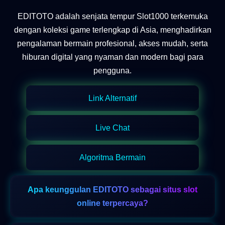
EDITOTO adalah senjata tempur Slot1000 terkemuka
dengan koleksi game terlengkap di Asia, menghadirkan
pengalaman bermain profesional, akses mudah, serta
hiburan digital yang nyaman dan modern bagi para
pengguna.
Link Alternatif
Live Chat
Algoritma Bermain
Apa keunggulan EDITOTO sebagai situs slot
online terpercaya?